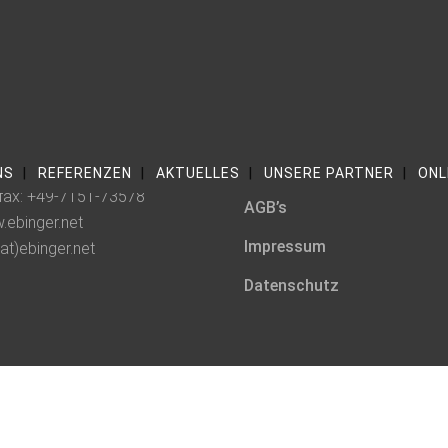
Kontakt
fon: +49-7151-71032
NS
REFERENZEN
AKTUELLES
UNSERE PARTNER
ONL
fax: +49-7151-73578
AGB’s
ebinger.net
Impressum
(at)ebinger.net
Datenschutz