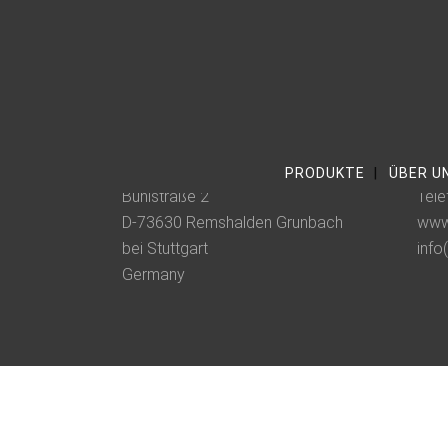
No posts were found.
Wilhelm Ebinger Metallwaren GmbH
Tele
PRODUKTE
ÜBER U
Bühlstraße 2
Tele
D-73630 Remshalden Grunbach
www.
bei Stuttgart
info
Germany